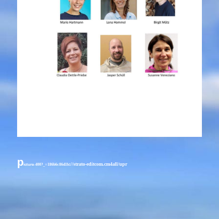
p
://strato-editcom.cm4all/upr
icture
-400?_=186b6c86d1b